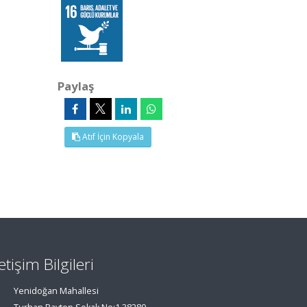
Paylaş
Atıf İçin Kopyala
letişim Bilgileri
Yenidoğan Mahallesi