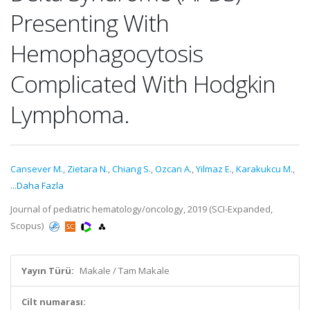
Presenting With
Hemophagocytosis
Complicated With Hodgkin
Lymphoma.
Cansever M.
,
Zietara N.
,
Chiang S.
,
Ozcan A.
,
Yilmaz E.
,
Karakukcu M.
,
...Daha Fazla
Journal of pediatric hematology/oncology, 2019 (SCI-Expanded,
Scopus)
Yayın Türü:
Makale / Tam Makale
Cilt numarası: