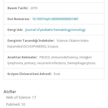
Basım Tarihi:
2019
Doi Numarası:
10.1097/mph.0000000000001487
Dergi Adı:
Journal of pediatric hematology/oncology
Derginin Tarandığı İndeksler:
Science Citation Index
Expanded (SCI-EXPANDED), Scopus
Anahtar Kelimeler:
PIK3CD, immunodeficiency, Hodgkin
lymphoma, primary, recurrent infections, hemophagocytosis
Erciyes Üniversitesi Adresli:
Evet
Atıflar
Web of Science: 17
Pubmed: 10