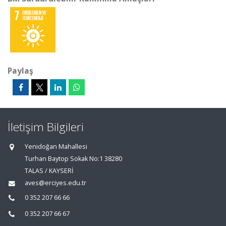
Paylaş
İletişim Bilgileri
Yenidoğan Mahallesi
Turhan Baytop Sokak No:1 38280
TALAS / KAYSERİ
aves@erciyes.edu.tr
0 352 207 66 66
0 352 207 66 67