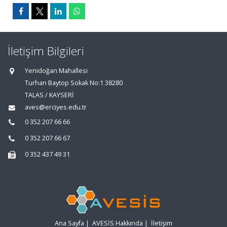
İletişim Bilgileri
Yenidoğan Mahallesi
Turhan Baytop Sokak No:1 38280
TALAS / KAYSERİ
aves@erciyes.edu.tr
0 352 207 66 66
0 352 207 66 67
0 352 437 49 31
Ana Sayfa
|
AVESİS Hakkında
|
İletişim