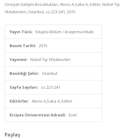
Cinsiyet Gelişim Bozuklukları, Akıncı A,Saka A, Editör, Nobel Tıp
Ykitabevleri, İstanbul, ss.223-241, 2015
Yayın Türü:
Kitapta Bölüm / Araştırma Kitabı
Basım Tarihi:
2015
Yayınevi:
Nobel Tıp Ykitabevleri
Basıldığı Şehir:
İstanbul
Sayfa Sayıları:
ss.223-241
Editörler:
Akıncı A,Saka A, Editör
Erciyes Üniversitesi Adresli:
Evet
Paylaş