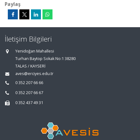
Paylaş
İletişim Bilgileri
Yenidoğan Mahallesi
Turhan Baytop Sokak No:1 38280
TALAS / KAYSERİ
aves@erciyes.edu.tr
0 352 207 66 66
0 352 207 66 67
0 352 437 49 31