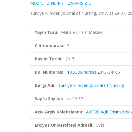
MUZ G.
,
ZİNCİR H.
,
ZARARSIZ G.
Turkiye Klinikleri Journal of Nursing, cilt.7, ss.29-37,
Yayın Türü:
Makale / Tam Makale
Cilt numarası:
7
Basım Tarihi:
2015
Doi Numarası:
10.5336/nurses.2013-34166
Dergi Adı:
Turkiye Klinikleri Journal of Nursing
Sayfa Sayıları:
ss.29-37
Açık Arşiv Koleksiyonu:
AVESİS Açık Erişim Kole
Erciyes Üniversitesi Adresli:
Evet