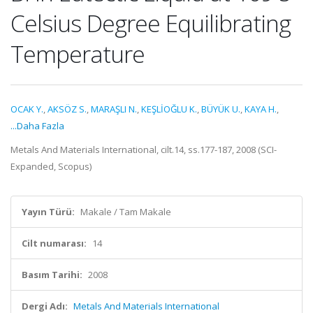
Celsius Degree Equilibrating
Temperature
OCAK Y.
,
AKSÖZ S.
,
MARAŞLI N.
,
KEŞLİOĞLU K.
,
BÜYÜK U.
,
KAYA H.
,
...Daha Fazla
Metals And Materials International, cilt.14, ss.177-187, 2008 (SCI-
Expanded, Scopus)
Yayın Türü:
Makale / Tam Makale
Cilt numarası:
14
Basım Tarihi:
2008
Dergi Adı:
Metals And Materials International