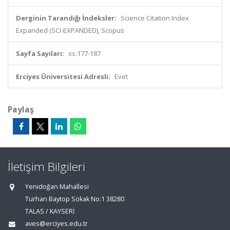
Derginin Tarandığı İndeksler:
Science Citation Index
Expanded (SCI-EXPANDED), Scopus
Sayfa Sayıları:
ss.177-187
Erciyes Üniversitesi Adresli:
Evet
Paylaş
İletişim Bilgileri
Yenidoğan Mahallesi
Turhan Baytop Sokak No:1 38280
TALAS / KAYSERİ
aves@erciyes.edu.tr