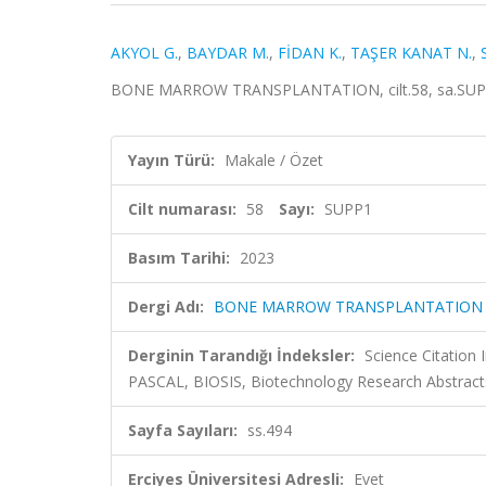
AKYOL G.
,
BAYDAR M.
,
FİDAN K.
,
TAŞER KANAT N.
,
BONE MARROW TRANSPLANTATION, cilt.58, sa.SUPP1
Yayın Türü:
Makale / Özet
Cilt numarası:
58
Sayı:
SUPP1
Basım Tarihi:
2023
Dergi Adı:
BONE MARROW TRANSPLANTATION
Derginin Tarandığı İndeksler:
Science Citation
PASCAL, BIOSIS, Biotechnology Research Abstract
Sayfa Sayıları:
ss.494
Erciyes Üniversitesi Adresli:
Evet