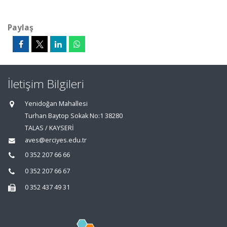
Paylaş
İletişim Bilgileri
Yenidoğan Mahallesi
Turhan Baytop Sokak No:1 38280
TALAS / KAYSERİ
aves@erciyes.edu.tr
0 352 207 66 66
0 352 207 66 67
0 352 437 49 31