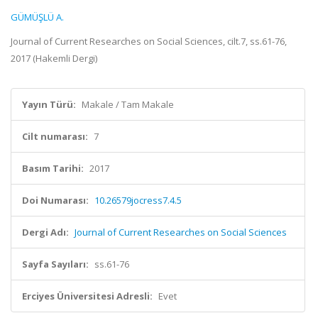
GÜMÜŞLÜ A.
Journal of Current Researches on Social Sciences, cilt.7, ss.61-76,
2017 (Hakemli Dergi)
Yayın Türü:
Makale / Tam Makale
Cilt numarası:
7
Basım Tarihi:
2017
Doi Numarası:
10.26579jocress7.4.5
Dergi Adı:
Journal of Current Researches on Social Sciences
Sayfa Sayıları:
ss.61-76
Erciyes Üniversitesi Adresli:
Evet