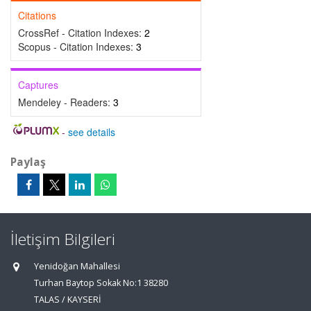
Citations
CrossRef - Citation Indexes:
2
Scopus - Citation Indexes:
3
Captures
Mendeley - Readers:
3
-
see details
Paylaş
İletişim Bilgileri
Yenidoğan Mahallesi
Turhan Baytop Sokak No:1 38280
TALAS / KAYSERİ