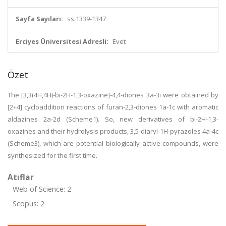
Sayfa Sayıları:
ss.1339-1347
Erciyes Üniversitesi Adresli:
Evet
Özet
The [3,3(4H,4H)-bi-2H-1,3-oxazine]-4,4-diones 3a-3i were obtained by
[2+4] cycloaddition reactions of furan-2,3-diones 1a-1c with aromatic
aldazines 2a-2d (Scheme1). So, new derivatives of bi-2H-1,3-
oxazines and their hydrolysis products, 3,5-diaryl-1H-pyrazoles 4a-4c
(Scheme3), which are potential biologically active compounds, were
synthesized for the first time.
Atıflar
Web of Science: 2
Scopus: 2