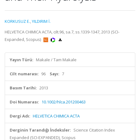
KORKUSUZ E.
,
YILDIRIM İ.
HELVETICA CHIMICA ACTA, cilt.96, sa.7, ss.1339-1347, 2013 (SCI-
Expanded, Scopus)
Yayın Türü:
Makale / Tam Makale
Cilt numarası:
96
Sayı:
7
Basım Tarihi:
2013
Doi Numarası:
10.1002/hlca.201200463
Dergi Adı:
HELVETICA CHIMICA ACTA
Derginin Tarandığı İndeksler:
Science Citation Index
Expanded (SCI-EXPANDED), Scopus