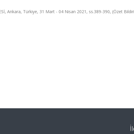
kara, Türkiye, 31 Mart - 04 Nisan 2021, ss.389-390, (Özet Bildiri
İ