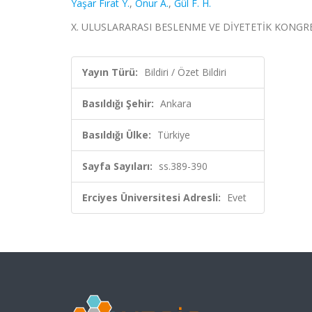
Yaşar Fırat Y.
,
Onur A.
,
Gül F. H.
X. ULUSLARARASI BESLENME VE DİYETETİK KONGRESİ, An
Yayın Türü:
Bildiri / Özet Bildiri
Basıldığı Şehir:
Ankara
Basıldığı Ülke:
Türkiye
Sayfa Sayıları:
ss.389-390
Erciyes Üniversitesi Adresli:
Evet