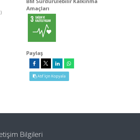
BM Sürdürülebilir Kalkınma
Amaçları
)
Paylaş
Atıf İçin Kopyala
letişim Bilgileri