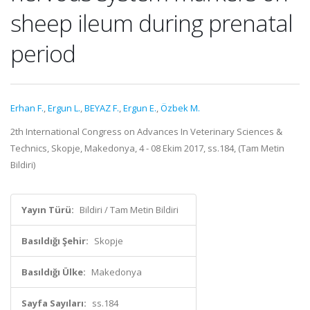
sheep ileum during prenatal
period
Erhan F.
,
Ergun L.
,
BEYAZ F.
,
Ergun E.
,
Özbek M.
2th International Congress on Advances In Veterinary Sciences &
Technics, Skopje, Makedonya, 4 - 08 Ekim 2017, ss.184, (Tam Metin
Bildiri)
Yayın Türü:
Bildiri / Tam Metin Bildiri
Basıldığı Şehir:
Skopje
Basıldığı Ülke:
Makedonya
Sayfa Sayıları:
ss.184