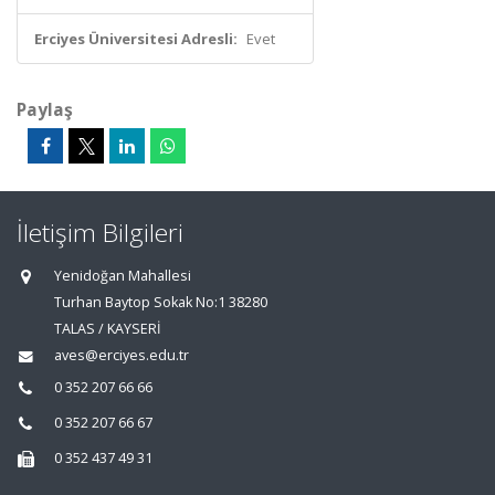
Erciyes Üniversitesi Adresli:
Evet
Paylaş
İletişim Bilgileri
Yenidoğan Mahallesi
Turhan Baytop Sokak No:1 38280
TALAS / KAYSERİ
aves@erciyes.edu.tr
0 352 207 66 66
0 352 207 66 67
0 352 437 49 31