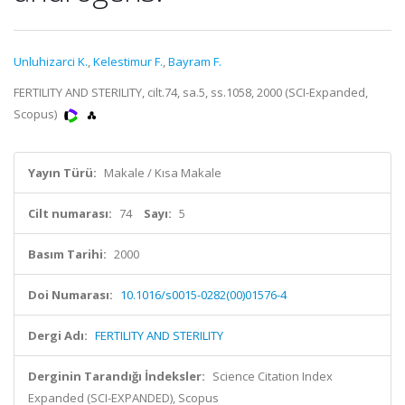
Unluhizarci K.
,
Kelestimur F.
,
Bayram F.
FERTILITY AND STERILITY, cilt.74, sa.5, ss.1058, 2000 (SCI-Expanded,
Scopus)
Yayın Türü:
Makale / Kısa Makale
Cilt numarası:
74
Sayı:
5
Basım Tarihi:
2000
Doi Numarası:
10.1016/s0015-0282(00)01576-4
Dergi Adı:
FERTILITY AND STERILITY
Derginin Tarandığı İndeksler:
Science Citation Index
Expanded (SCI-EXPANDED), Scopus