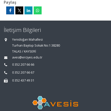
Paylaş
İletişim Bilgileri
Yenidoğan Mahallesi
Turhan Baytop Sokak No:1 38280
TALAS / KAYSERİ
aves@erciyes.edu.tr
0 352 207 66 66
0 352 207 66 67
0 352 437 49 31