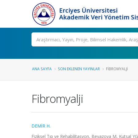
Erciyes Üniversitesi
Akademik Veri Yönetim Si
Ara
ANA SAYFA
SON EKLENEN YAYINLAR
FIBROMYALJI
Fibromyalji
DEMİR H.
Fiziksel Tıp ve Rehabilitasyon, Beyazova M, Kutsal Y