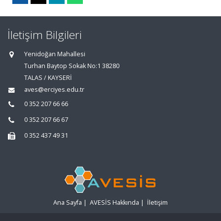
İletişim Bilgileri
Yenidoğan Mahallesi
Turhan Baytop Sokak No:1 38280
TALAS / KAYSERİ
aves@erciyes.edu.tr
0 352 207 66 66
0 352 207 66 67
0 352 437 49 31
Ana Sayfa
|
AVESİS Hakkında
|
İletişim