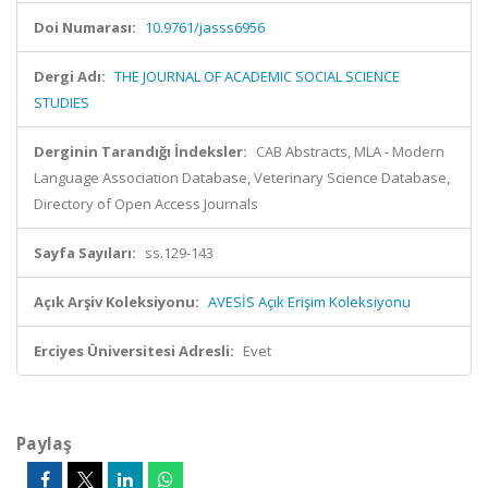
Doi Numarası:
10.9761/jasss6956
Dergi Adı:
THE JOURNAL OF ACADEMIC SOCIAL SCIENCE
STUDIES
Derginin Tarandığı İndeksler:
CAB Abstracts, MLA - Modern
Language Association Database, Veterinary Science Database,
Directory of Open Access Journals
Sayfa Sayıları:
ss.129-143
Açık Arşiv Koleksiyonu:
AVESİS Açık Erişim Koleksiyonu
Erciyes Üniversitesi Adresli:
Evet
Paylaş