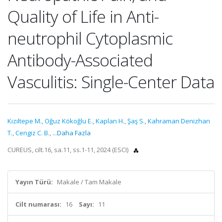
Quality of Life in Anti-
neutrophil Cytoplasmic
Antibody-Associated
Vasculitis: Single-Center Data
Kızıltepe M.
,
Oğuz Kökoğlu E.
,
Kaplan H.
,
Şaş S.
,
Kahraman Denizhan
T.
,
Cengiz C. B.
,
...Daha Fazla
CUREUS, cilt.16, sa.11, ss.1-11, 2024 (ESCI)
Yayın Türü:
Makale / Tam Makale
Cilt numarası:
16
Sayı:
11