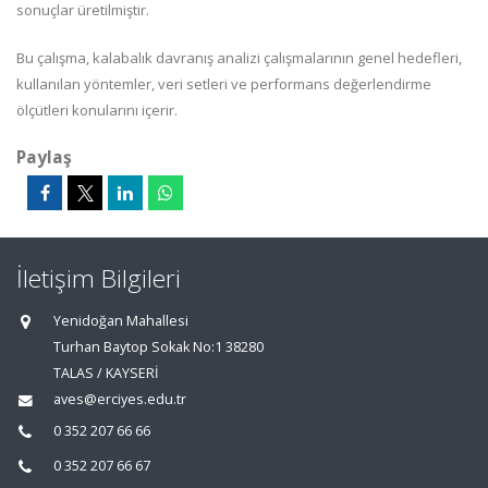
sonuçlar üretilmiştir.
Bu çalışma, kalabalık davranış analizi çalışmalarının genel hedefleri,
kullanılan yöntemler, veri setleri ve performans değerlendirme
ölçütleri konularını içerir.
Paylaş
İletişim Bilgileri
Yenidoğan Mahallesi
Turhan Baytop Sokak No:1 38280
TALAS / KAYSERİ
aves@erciyes.edu.tr
0 352 207 66 66
0 352 207 66 67