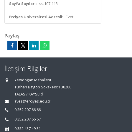
Sayfa Sayıları:
ss.107-113
Erciyes Üniversitesi Adresli:
Evet
Paylaş
İletişim Bilgileri
Yenidoğan Mahallesi
Turhan Baytop Sokak No:1 38280
TALAS / KAYSERİ
aves@erciyes.edu.tr
0 352 207 66 66
0 352 207 66 67
0 352 437 49 31