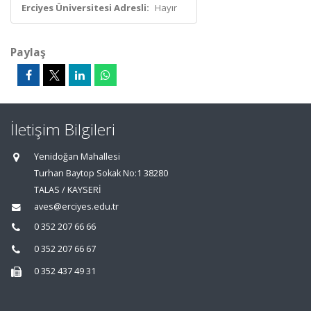
Erciyes Üniversitesi Adresli:
Hayır
Paylaş
İletişim Bilgileri
Yenidoğan Mahallesi
Turhan Baytop Sokak No:1 38280
TALAS / KAYSERİ
aves@erciyes.edu.tr
0 352 207 66 66
0 352 207 66 67
0 352 437 49 31