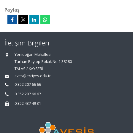
Paylaş
İletişim Bilgileri
Yenidoğan Mahallesi
Turhan Baytop Sokak No:1 38280
TALAS / KAYSERİ
aves@erciyes.edu.tr
0 352 207 66 66
0 352 207 66 67
0 352 437 49 31