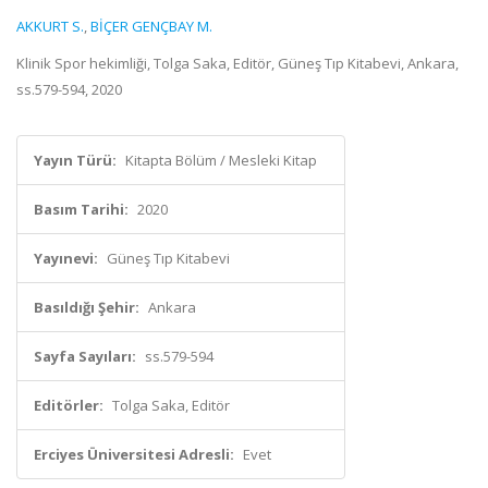
AKKURT S.
,
BİÇER GENÇBAY M.
Klinik Spor hekimliği, Tolga Saka, Editör, Güneş Tıp Kitabevi, Ankara,
ss.579-594, 2020
Yayın Türü:
Kitapta Bölüm / Mesleki Kitap
Basım Tarihi:
2020
Yayınevi:
Güneş Tıp Kitabevi
Basıldığı Şehir:
Ankara
Sayfa Sayıları:
ss.579-594
Editörler:
Tolga Saka, Editör
Erciyes Üniversitesi Adresli:
Evet