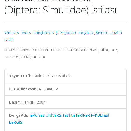
(Diptera: Simuliidae) İstilası
Yılmaz A.
,
İnci A.
,
Tunçbilek A. Ş.
,
Yeşilöz H.
,
Koçak O.
,
Şirin Ü.
,
...Daha
Fazla
ERCİYES ÜNİVERSİTESİ VETERİNER FAKÜLTESİ DERGİSİ, cilt.4, sa.2,
ss.91-95, 2007 (TRDizin)
Yayın Türü:
Makale / Tam Makale
Cilt numarası:
4
Sayı:
2
Basım Tarihi:
2007
Dergi Adı:
ERCİYES ÜNİVERSİTESİ VETERİNER FAKÜLTESİ
DERGİSİ