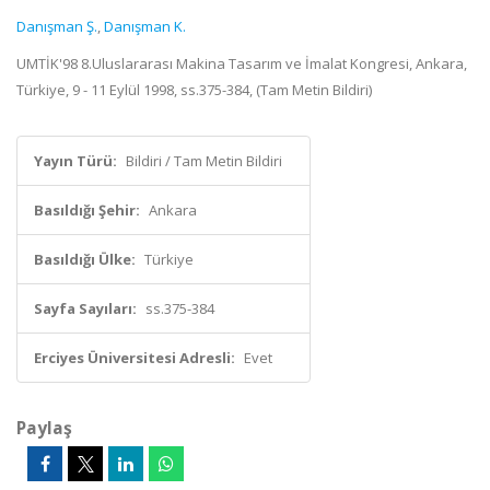
Danışman Ş.
,
Danışman K.
UMTİK'98 8.Uluslararası Makina Tasarım ve İmalat Kongresi, Ankara,
Türkiye, 9 - 11 Eylül 1998, ss.375-384, (Tam Metin Bildiri)
Yayın Türü:
Bildiri / Tam Metin Bildiri
Basıldığı Şehir:
Ankara
Basıldığı Ülke:
Türkiye
Sayfa Sayıları:
ss.375-384
Erciyes Üniversitesi Adresli:
Evet
Paylaş