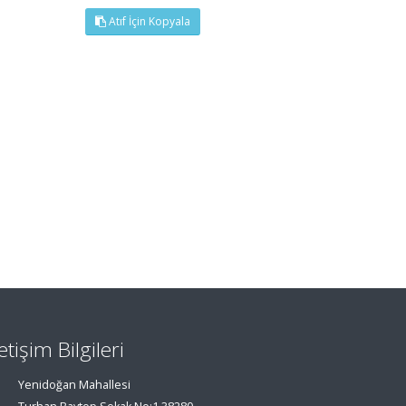
Atıf İçin Kopyala
letişim Bilgileri
Yenidoğan Mahallesi