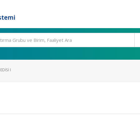
stemi
DISI I