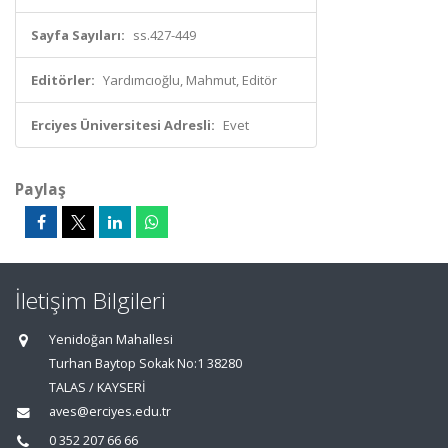
Sayfa Sayıları:
ss.427-449
Editörler:
Yardımcıoğlu, Mahmut, Editör
Erciyes Üniversitesi Adresli:
Evet
Paylaş
İletişim Bilgileri
Yenidoğan Mahallesi
Turhan Baytop Sokak No:1 38280
TALAS / KAYSERİ
aves@erciyes.edu.tr
0 352 207 66 66