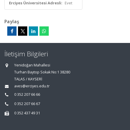
Erciyes Üniversitesi Adresli:
Evet
Paylaş
İletişim Bilgileri
Yenidoğan Mahallesi
Turhan Baytop Sokak No:1 38280
TALAS / KAYSERİ
aves@erciyes.edu.tr
0 352 207 66 66
0 352 207 66 67
0 352 437 49 31