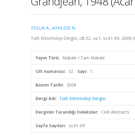
Grandjean, 1948 (Acari
TOLUK A.
,
AYYILDIZ N.
Türk Entomoloji Dergisi, cilt.32, sa.1, ss.61-69, 2008 
Yayın Türü:
Makale / Tam Makale
Cilt numarası:
32
Sayı:
1
Basım Tarihi:
2008
Dergi Adı:
Türk Entomoloji Dergisi
Derginin Tarandığı İndeksler:
CAB Abstracts
Sayfa Sayıları:
ss.61-69