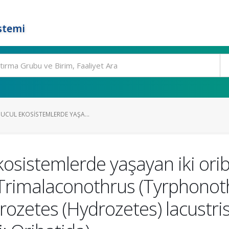
stemi
UCUL EKOSISTEMLERDE YAŞA...
kosistemlerde yaşayan iki ori
 Trimalaconothrus (Tyrphonoth
rozetes (Hydrozetes) lacustris