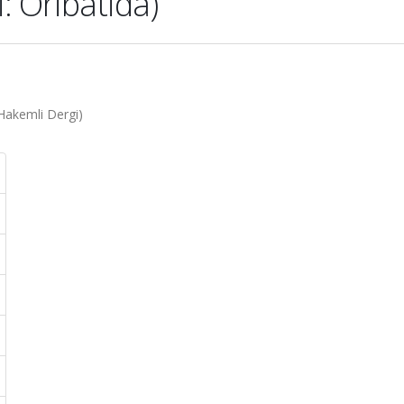
: Oribatida)
(Hakemli Dergi)