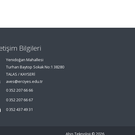
letişim Bilgileri
Yenidoğan Mahallesi
Turhan Baytop Sokak No:1 38280
TALAS / KAYSERİ
aves@erciyes.edu.tr
0 352 207 66 66
0 352 207 66 67
0 352 437 49 31
Abis Teknoloji
© 2026