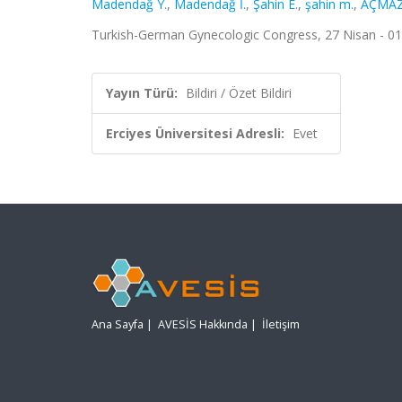
Madendağ Y.
,
Madendağ İ.
,
Şahin E.
,
şahin m.
,
AÇMAZ
Turkish-German Gynecologic Congress, 27 Nisan - 01 M
Yayın Türü:
Bildiri / Özet Bildiri
Erciyes Üniversitesi Adresli:
Evet
Ana Sayfa
|
AVESİS Hakkında
|
İletişim