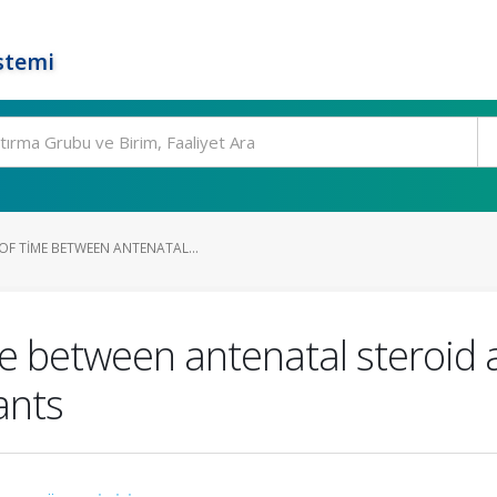
stemi
OF TIME BETWEEN ANTENATAL...
e between antenatal steroid 
ants