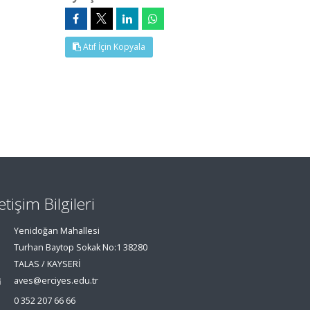
Atıf İçin Kopyala
letişim Bilgileri
Yenidoğan Mahallesi
Turhan Baytop Sokak No:1 38280
TALAS / KAYSERİ
aves@erciyes.edu.tr
0 352 207 66 66