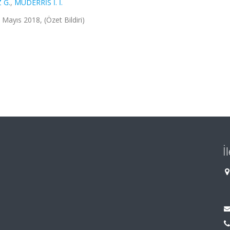
 G.
,
MÜDERRİS İ. İ.
ayıs 2018, (Özet Bildiri)
İ