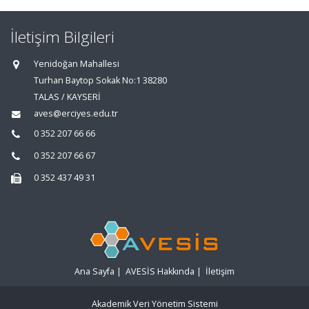
İletişim Bilgileri
Yenidoğan Mahallesi
Turhan Baytop Sokak No:1 38280
TALAS / KAYSERİ
aves@erciyes.edu.tr
0 352 207 66 66
0 352 207 66 67
0 352 437 49 31
Ana Sayfa
|
AVESİS Hakkında
|
İletişim
Akademik Veri Yönetim Sistemi