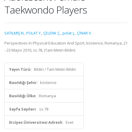
Taekwondo Players
SATILMIŞ N.
,
POLAT Y.
,
ÇELENK Ç.
,
polat ç.
,
ÇİNAR V.
Perspectıves In Physıcal Educatıon And Sport, köstence, Romanya, 21
- 23 Mayıs 2010, ss.78, (Tam Metin Bildiri)
Yayın Türü:
Bildiri / Tam Metin Bildiri
Basıldığı Şehir:
köstence
Basıldığı Ülke:
Romanya
Sayfa Sayıları:
ss.78
Erciyes Üniversitesi Adresli:
Evet