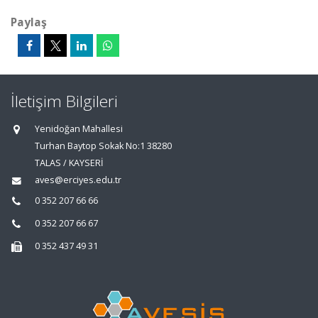
Paylaş
İletişim Bilgileri
Yenidoğan Mahallesi
Turhan Baytop Sokak No:1 38280
TALAS / KAYSERİ
aves@erciyes.edu.tr
0 352 207 66 66
0 352 207 66 67
0 352 437 49 31