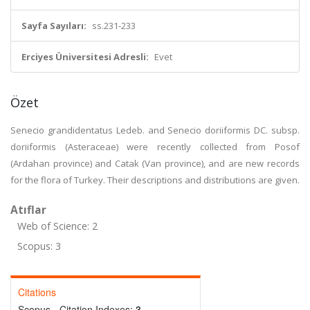
Sayfa Sayıları:
ss.231-233
Erciyes Üniversitesi Adresli:
Evet
Özet
Senecio grandidentatus Ledeb. and Senecio doriiformis DC. subsp.
doriiformis (Asteraceae) were recently collected from Posof
(Ardahan province) and Catak (Van province), and are new records
for the flora of Turkey. Their descriptions and distributions are given.
Atıflar
Web of Science: 2
Scopus: 3
Citations
Scopus - Citation Indexes:
3