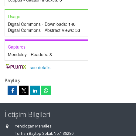
Usage
Digital Commons - Downloads:
140
Digital Commons - Abstract Views:
53
Captures
Mendeley - Readers:
3
-
see details
Paylaş
İletişim Bilgileri
Yenidoğan Mahallesi
Turhan Baytop Sokak No:1 38280