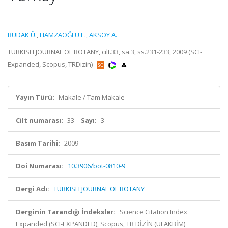
BUDAK Ü.
,
HAMZAOĞLU E.
,
AKSOY A.
TURKISH JOURNAL OF BOTANY, cilt.33, sa.3, ss.231-233, 2009 (SCI-
Expanded, Scopus, TRDizin)
Yayın Türü:
Makale / Tam Makale
Cilt numarası:
33
Sayı:
3
Basım Tarihi:
2009
Doi Numarası:
10.3906/bot-0810-9
Dergi Adı:
TURKISH JOURNAL OF BOTANY
Derginin Tarandığı İndeksler:
Science Citation Index
Expanded (SCI-EXPANDED), Scopus, TR DİZİN (ULAKBİM)