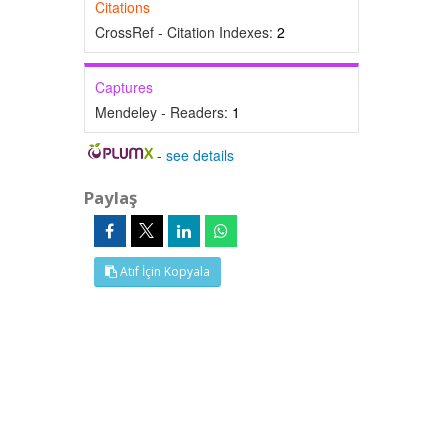
Citations
CrossRef - Citation Indexes:
2
Captures
Mendeley - Readers:
1
-
see details
Paylaş
Atıf İçin Kopyala