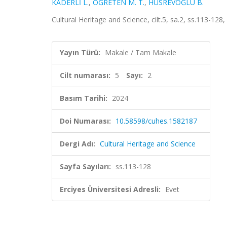
KADERLİ L.
,
ÖĞRETEN M. T.
,
HÜSREVOĞLU B.
Cultural Heritage and Science, cilt.5, sa.2, ss.113-12
Yayın Türü:
Makale / Tam Makale
Cilt numarası:
5
Sayı:
2
Basım Tarihi:
2024
Doi Numarası:
10.58598/cuhes.1582187
Dergi Adı:
Cultural Heritage and Science
Sayfa Sayıları:
ss.113-128
Erciyes Üniversitesi Adresli:
Evet