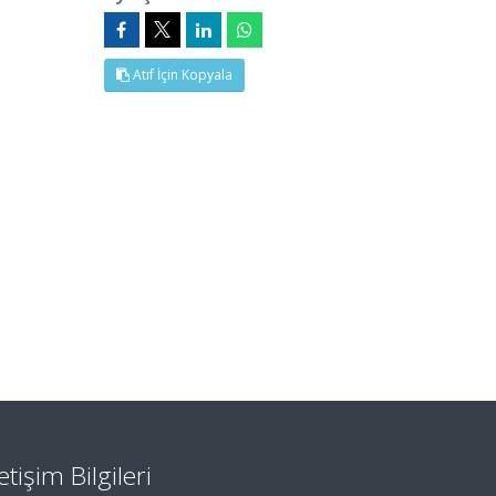
Atıf İçin Kopyala
letişim Bilgileri