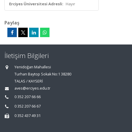
Erciyes Üniversitesi Adresli:
Hayır
Paylaş
İletişim Bilgileri
Yenidoğan Mahallesi
Turhan Baytop Sokak No:1 38280
TALAS / KAYSERİ
aves@erciyes.edu.tr
0 352 207 66 66
0 352 207 66 67
0 352 437 49 31