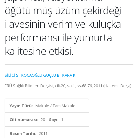
öğütülmüş üzüm çekirdeği
ilavesinin verim ve kuluçka
performansı ile yumurta
kalitesine etkisi.
SİLİCİ S.
,
KOCAOĞLU GÜÇLÜ B.
,
KARA K.
ERÜ Sağlık Bilimleri Dergisi, cilt.20, sa.1, ss.68-76, 2011 (Hakemli Dergi)
Yayın Türü:
Makale / Tam Makale
Cilt numarası:
20
Sayı:
1
Basım Tarihi:
2011