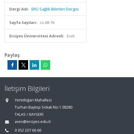
Dergi Adı:
ERÜ Sağlık Bilimleri Dergisi
Sayfa Sayıları:
ss.68-76
Erciyes Üniversitesi Adresli:
Evet
Paylaş
İletişim Bilgileri
Yenidoğan Mahallesi
Turhan Baytop Sokak No:1 38280
TALAS / KAYSERİ
aves@erciyes.edu.tr
0 352 207 66 66