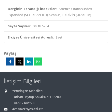
Derginin Tarandığı İndeksler:
Science Citation Index
Expanded (SCI-EXPANDED), Scopus, TR DİZİN (ULAKBİM)
Sayfa Sayıları:
ss.187-204
Erciyes Üniversitesi Adresli:
Evet
Paylaş
İletişim Bilgileri
Yenidoğan Mahallesi
Turhan Baytop Sokak No:1 38280
TALAS / KAYSERİ
aves@erciyes.edu.tr