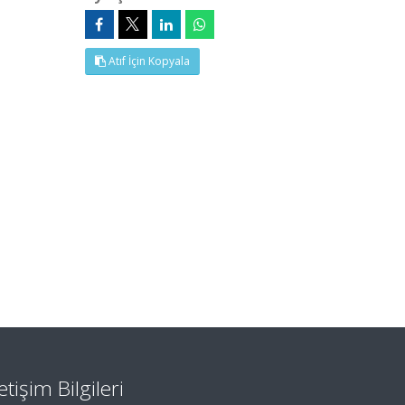
Atıf İçin Kopyala
letişim Bilgileri