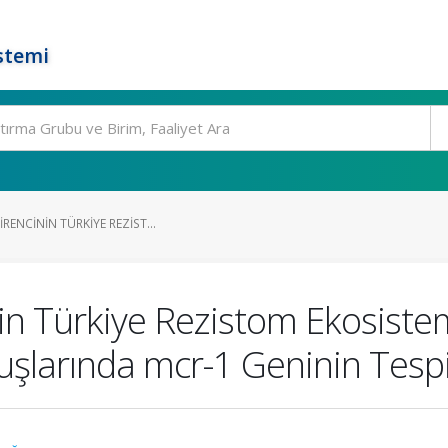
stemi
RENCININ TÜRKIYE REZIST...
in Türkiye Rezistom Ekosistemi
Suşlarında mcr-1 Geninin Tespi