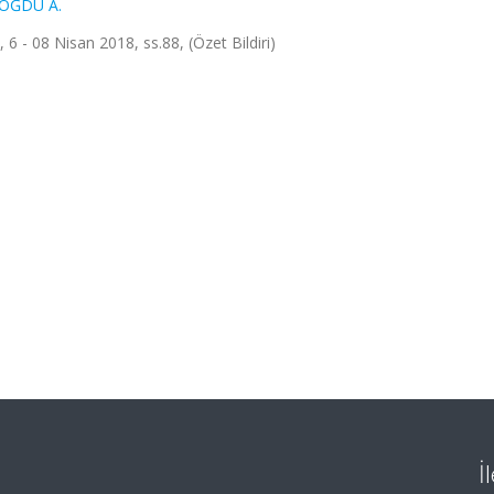
OĞDU A.
 6 - 08 Nisan 2018, ss.88, (Özet Bildiri)
İ