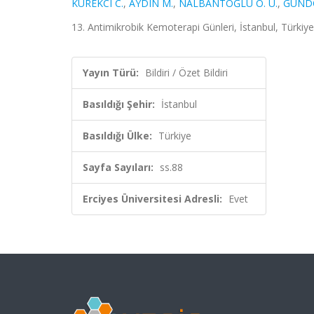
KUREKCI C.
,
AYDIN M.
,
NALBANTOĞLU Ö. U.
,
GÜND
13. Antimikrobik Kemoterapi Günleri, İstanbul, Türkiye,
Yayın Türü:
Bildiri / Özet Bildiri
Basıldığı Şehir:
İstanbul
Basıldığı Ülke:
Türkiye
Sayfa Sayıları:
ss.88
Erciyes Üniversitesi Adresli:
Evet