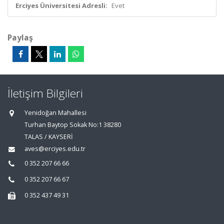
Erciyes Üniversitesi Adresli:
Evet
Paylaş
İletişim Bilgileri
Yenidoğan Mahallesi
Turhan Baytop Sokak No:1 38280
TALAS / KAYSERİ
aves@erciyes.edu.tr
0 352 207 66 66
0 352 207 66 67
0 352 437 49 31