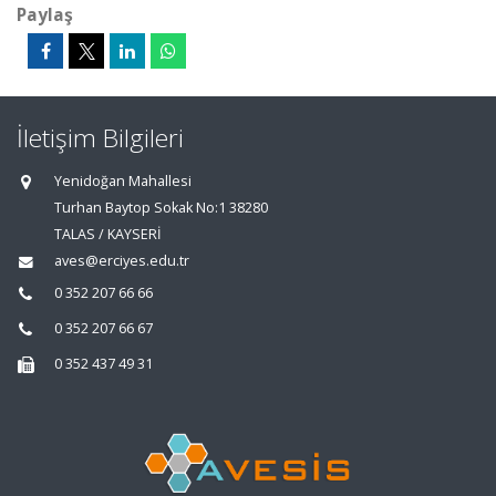
Paylaş
İletişim Bilgileri
Yenidoğan Mahallesi
Turhan Baytop Sokak No:1 38280
TALAS / KAYSERİ
aves@erciyes.edu.tr
0 352 207 66 66
0 352 207 66 67
0 352 437 49 31