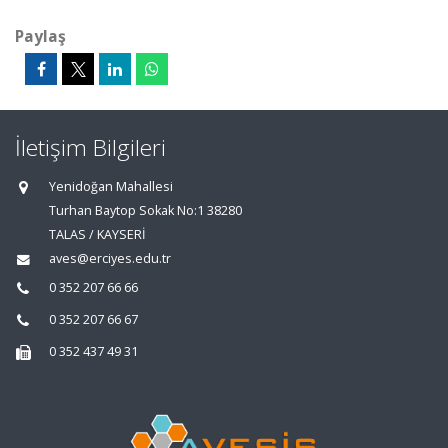
Paylaş
İletişim Bilgileri
Yenidoğan Mahallesi
Turhan Baytop Sokak No:1 38280
TALAS / KAYSERİ
aves@erciyes.edu.tr
0 352 207 66 66
0 352 207 66 67
0 352 437 49 31