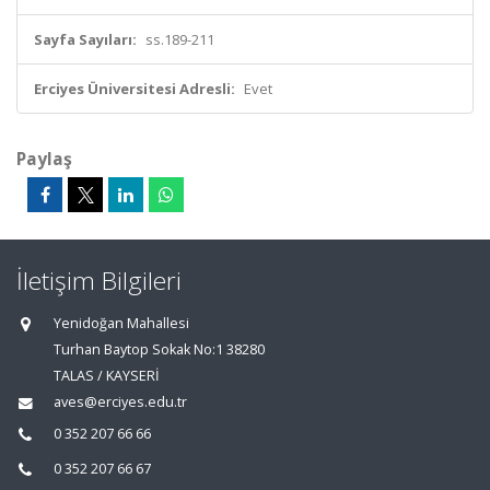
Sayfa Sayıları:
ss.189-211
Erciyes Üniversitesi Adresli:
Evet
Paylaş
İletişim Bilgileri
Yenidoğan Mahallesi
Turhan Baytop Sokak No:1 38280
TALAS / KAYSERİ
aves@erciyes.edu.tr
0 352 207 66 66
0 352 207 66 67