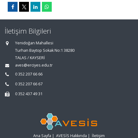
İletişim Bilgileri
Yenidoğan Mahallesi
Turhan Baytop Sokak No:1 38280
TALAS / KAYSERİ
aves@erciyes.edu.tr
0 352 207 66 66
0 352 207 66 67
0 352 437 49 31
Ana Sayfa
|
AVESİS Hakkında
|
İletişim