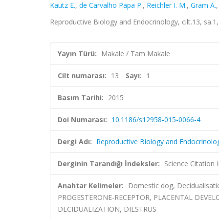
Kautz E.
,
de Carvalho Papa P.
,
Reichler I. M.
,
Gram A.
Reproductive Biology and Endocrinology, cilt.13, sa.
Yayın Türü:
Makale / Tam Makale
Cilt numarası:
13
Sayı:
1
Basım Tarihi:
2015
Doi Numarası:
10.1186/s12958-015-0066-4
Dergi Adı:
Reproductive Biology and Endocrinolo
Derginin Tarandığı İndeksler:
Science Citation
Anahtar Kelimeler:
Domestic dog, Decidualis
PROGESTERONE-RECEPTOR, PLACENTAL DEVELO
DECIDUALIZATION, DIESTRUS