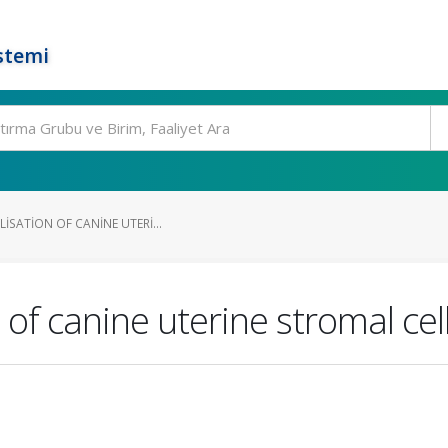
stemi
LISATION OF CANINE UTERI...
n of canine uterine stromal cel