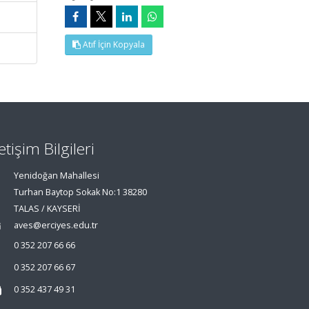
Atıf İçin Kopyala
letişim Bilgileri
Yenidoğan Mahallesi
Turhan Baytop Sokak No:1 38280
TALAS / KAYSERİ
aves@erciyes.edu.tr
0 352 207 66 66
0 352 207 66 67
0 352 437 49 31