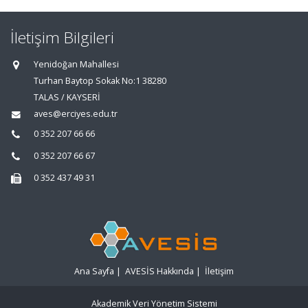
İletişim Bilgileri
Yenidoğan Mahallesi
Turhan Baytop Sokak No:1 38280
TALAS / KAYSERİ
aves@erciyes.edu.tr
0 352 207 66 66
0 352 207 66 67
0 352 437 49 31
Ana Sayfa
|
AVESİS Hakkında
|
İletişim
Akademik Veri Yönetim Sistemi