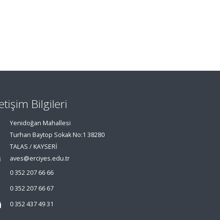
letişim Bilgileri
Yenidoğan Mahallesi
Turhan Baytop Sokak No:1 38280
TALAS / KAYSERİ
aves@erciyes.edu.tr
0 352 207 66 66
0 352 207 66 67
0 352 437 49 31