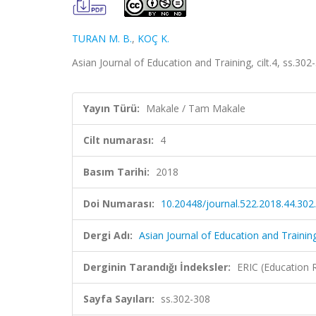
TURAN M. B.
,
KOÇ K.
Asian Journal of Education and Training, cilt.4, ss.30
Yayın Türü:
Makale / Tam Makale
Cilt numarası:
4
Basım Tarihi:
2018
Doi Numarası:
10.20448/journal.522.2018.44.302
Dergi Adı:
Asian Journal of Education and Trainin
Derginin Tarandığı İndeksler:
ERIC (Education 
Sayfa Sayıları:
ss.302-308