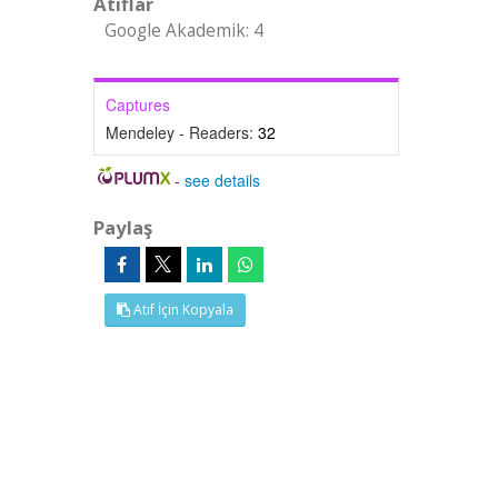
Atıflar
Google Akademik: 4
Captures
Mendeley - Readers:
32
-
see details
Paylaş
Atıf İçin Kopyala