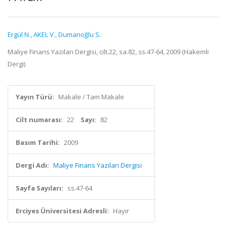
Ergül N.
,
AKEL V.
,
Dumanoğlu S.
Maliye Finans Yazıları Dergisi, cilt.22, sa.82, ss.47-64, 2009 (Hakemli
Dergi)
Yayın Türü:
Makale / Tam Makale
Cilt numarası:
22
Sayı:
82
Basım Tarihi:
2009
Dergi Adı:
Maliye Finans Yazıları Dergisi
Sayfa Sayıları:
ss.47-64
Erciyes Üniversitesi Adresli:
Hayır