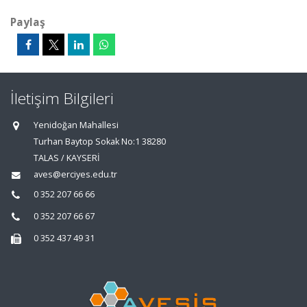
Paylaş
İletişim Bilgileri
Yenidoğan Mahallesi
Turhan Baytop Sokak No:1 38280
TALAS / KAYSERİ
aves@erciyes.edu.tr
0 352 207 66 66
0 352 207 66 67
0 352 437 49 31