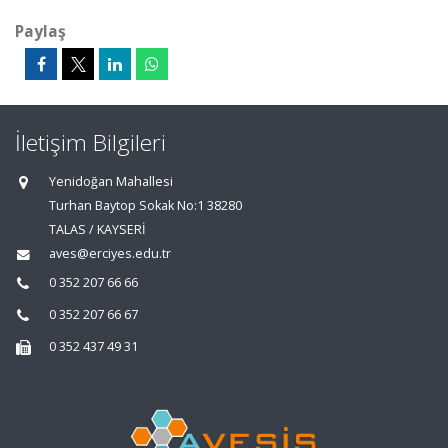
Paylaş
İletişim Bilgileri
Yenidoğan Mahallesi
Turhan Baytop Sokak No:1 38280
TALAS / KAYSERİ
aves@erciyes.edu.tr
0 352 207 66 66
0 352 207 66 67
0 352 437 49 31