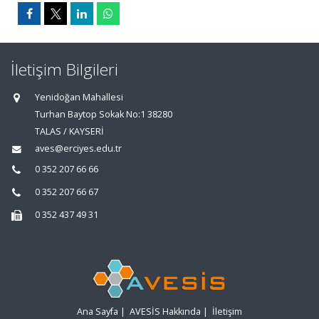
İletişim Bilgileri
Yenidoğan Mahallesi
Turhan Baytop Sokak No:1 38280
TALAS / KAYSERİ
aves@erciyes.edu.tr
0 352 207 66 66
0 352 207 66 67
0 352 437 49 31
Ana Sayfa
|
AVESİS Hakkında
|
İletişim