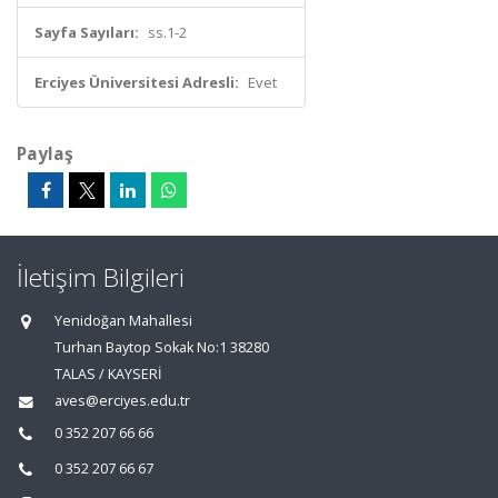
Sayfa Sayıları:
ss.1-2
Erciyes Üniversitesi Adresli:
Evet
Paylaş
İletişim Bilgileri
Yenidoğan Mahallesi
Turhan Baytop Sokak No:1 38280
TALAS / KAYSERİ
aves@erciyes.edu.tr
0 352 207 66 66
0 352 207 66 67