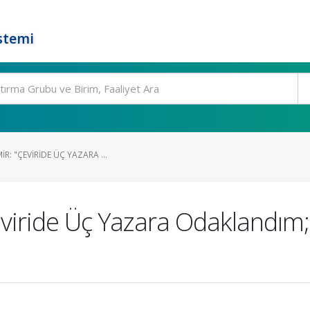
stemi
R: "ÇEVIRIDE ÜÇ YAZARA ...
Çeviride Üç Yazara Odaklandım