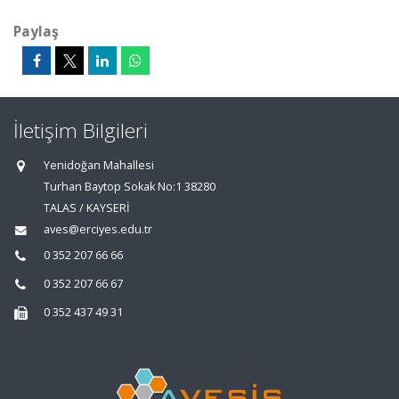
Paylaş
İletişim Bilgileri
Yenidoğan Mahallesi
Turhan Baytop Sokak No:1 38280
TALAS / KAYSERİ
aves@erciyes.edu.tr
0 352 207 66 66
0 352 207 66 67
0 352 437 49 31